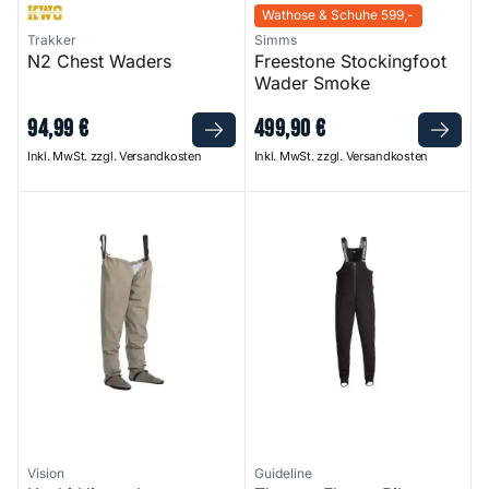
Wathose & Schuhe 599,-
Trakker
Simms
N2 Chest Waders
Freestone Stockingfoot
Wader Smoke
94
,
99
€
499
,
90
€
Inkl. MwSt. zzgl. Versandkosten
Inkl. MwSt. zzgl. Versandkosten
Koski Hipwader
Thermo Fleece Bib
Vision
Guideline