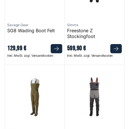
Savage Gear
Simms
SG8 Wading Boot Felt
Freestone Z
Stockingfoot
129
,
99
€
599
,
90
€
Inkl. MwSt. zzgl. Versandkosten
Inkl. MwSt. zzgl. Versandkosten
N2 Chest Waders
Freestone Stockingfoot Wad