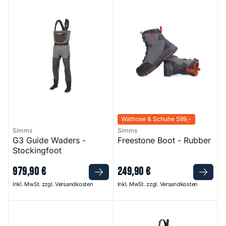
G3 Guide Waders - Stockingfoot
Freestone Boot - Rubber
Wathose & Schuhe 599,-
Simms
Simms
G3 Guide Waders -
Freestone Boot - Rubber
Stockingfoot
979
,
90
€
249
,
90
€
Inkl. MwSt. zzgl. Versandkosten
Inkl. MwSt. zzgl. Versandkosten
Freestone Boot - Felt
SG8 Chest Zip Wader