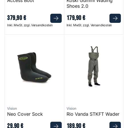
Access Boot
Koski Gummi Wading
Shoes 2.0
379
,
90
€
179
,
90
€
Inkl. MwSt. zzgl. Versandkosten
Inkl. MwSt. zzgl. Versandkosten
Neo Cover Sock
Rio Vanda STKFT Wader
Vision
Vision
Neo Cover Sock
Rio Vanda STKFT Wader
29
,
90
€
189
,
90
€