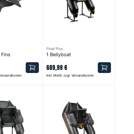
Float Plus
 Fins
1 Bellyboat
689
,
99
€
. Versandkosten
Inkl. MwSt. zzgl. Versandkosten
lyboat
AR Carbon Bellyboat