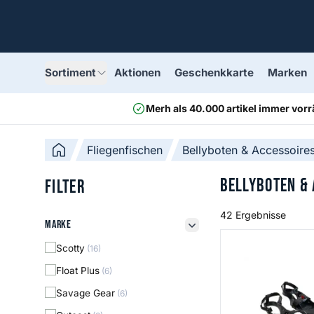
Sortiment
Aktionen
Geschenkkarte
Marken
Merh als 40.000 artikel immer vorr
Fliegenfischen
Bellyboten & Accessoire
Bellyboten &
Filter
42 Ergebnisse
Marke
Marke
filter button
EZ Magnet Power 
Scotty
(16)
Float Plus
(6)
Savage Gear
(6)