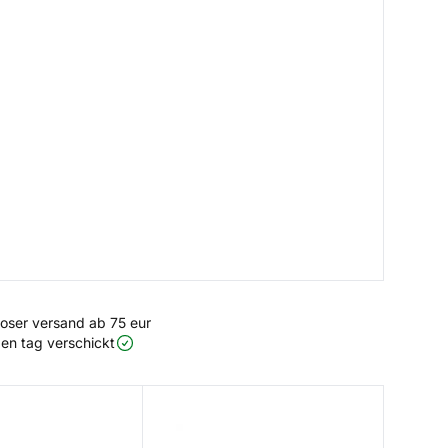
loser versand ab 75 eur
en tag verschickt
t
Side/Deck Mount