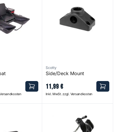
Scotty
oat
Side/Deck Mount
11
,
99
€
. Versandkosten
Inkl. MwSt. zzgl. Versandkosten
ishfinder Mount
R-5 Universal Rod Holder