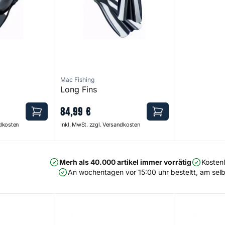
Mac Fishing
Long Fins
84
,
99
€
ndkosten
Inkl. MwSt. zzgl. Versandkosten
Merh als 40.000 artikel immer vorrätig
Kosten
An wochentagen vor 15:00 uhr besteltt, am selb
W6 Belly Boat
W8 Belly Boa