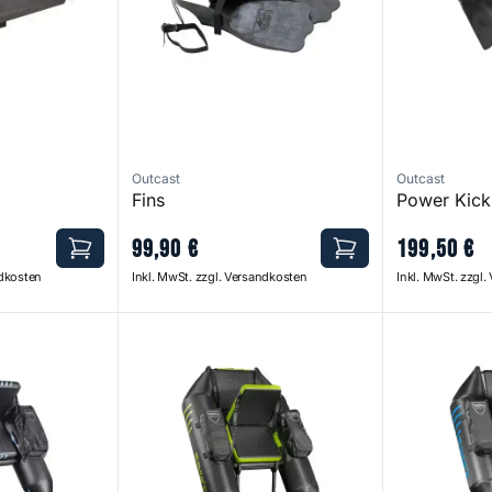
Outcast
Outcast
Fins
Power Kick
99
,
90
€
199
,
50
€
ndkosten
Inkl. MwSt. zzgl. Versandkosten
Inkl. MwSt. zzgl
1 Carbon Bellyboat
2 Carbon Bel