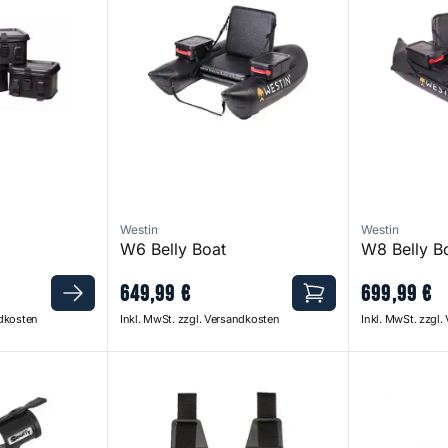
Westin
Westin
W6 Belly Boat
W8 Belly B
649
,
99
€
699
,
99
€
ndkosten
Inkl. MwSt. zzgl. Versandkosten
Inkl. MwSt. zzgl
Float Tube Adapter
Float Tube F