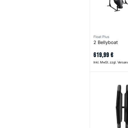
Float Plus
2 Bellyboat
619
,
99
€
Inkl. MwSt. zzgl. Versa
1,5'' Ball System 