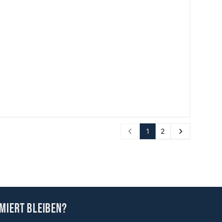
1
2
Prev
Next
miert bleiben?