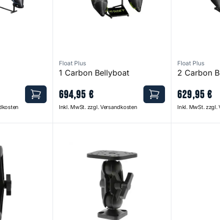
Float Plus
Float Plus
1 Carbon Bellyboat
2 Carbon B
694
,
95
€
629
,
95
€
ndkosten
Inkl. MwSt. zzgl. Versandkosten
Inkl. MwSt. zzgl
7'' Arms
1,5'' Ball Mount With Sounder Plate