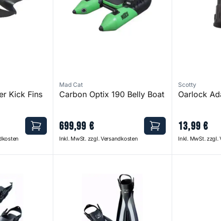
Mad Cat
Scotty
r Kick Fins
Carbon Optix 190 Belly Boat
Oarlock Ad
699
,
99
€
13
,
99
€
ndkosten
Inkl. MwSt. zzgl. Versandkosten
Inkl. MwSt. zzgl
Long Fins