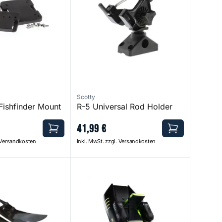
Scotty
Fishfinder Mount
R-5 Universal Rod Holder
41
,
99
€
. Versandkosten
Inkl. MwSt. zzgl. Versandkosten
ins
1 Bellyboat