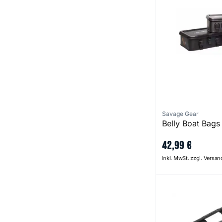
Savage Gear
Belly Boat Bags
42
,
99
€
Inkl. MwSt. zzgl. Versa
Fly Rod Holder