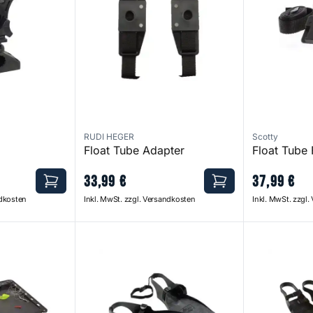
RUDI HEGER
Scotty
Float Tube Adapter
Float Tube 
33
,
99
€
37
,
99
€
ndkosten
Inkl. MwSt. zzgl. Versandkosten
Inkl. MwSt. zzgl
Fins
Power Kick F