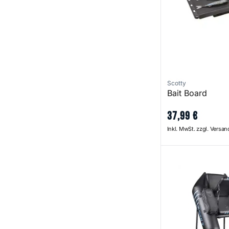
Scotty
Bait Board
37
,
99
€
Inkl. MwSt. zzgl. Versa
2 Bellyboat