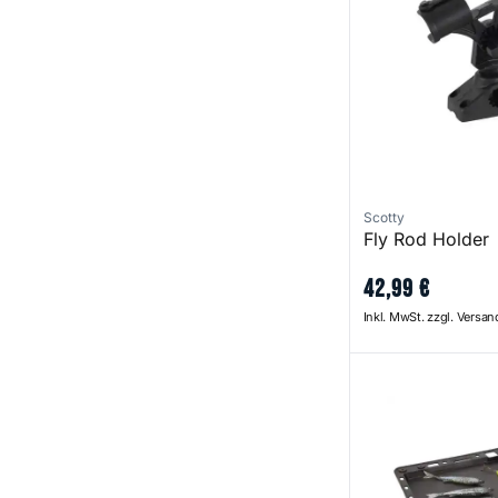
Scotty
Fly Rod Holder
42
,
99
€
Inkl. MwSt. zzgl. Versa
Bait Board