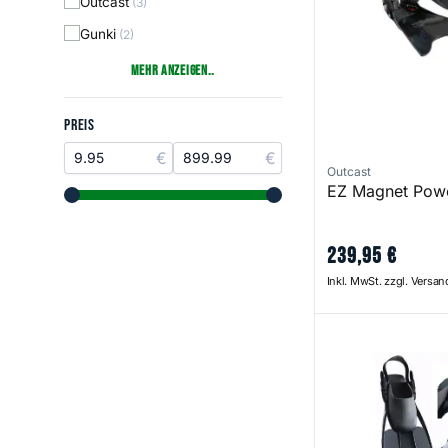
Outcast
(3)
Gunki
(2)
Mehr anzeigen..
Preis
PREIS
Outcast
EZ Magnet Powe
range slider button
range slider button
239
,
95
€
Inkl. MwSt. zzgl. Versa
Short Fins