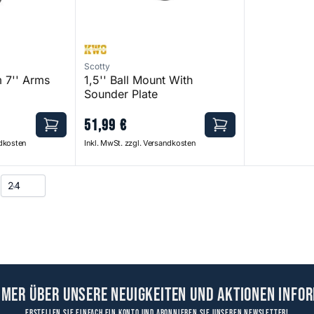
Scotty
m 7'' Arms
1,5'' Ball Mount With
Sounder Plate
51
,
99
€
ndkosten
Inkl. MwSt. zzgl. Versandkosten
mmer über unsere Neuigkeiten und Aktionen infor
Erstellen Sie einfach ein Konto und abonnieren Sie unseren Newsletter!