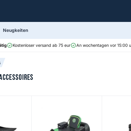
Neugkeiten
ätig
Kostenloser versand ab 75 eur
An wochentagen vor 15:00 uh
s
 Accessoires
Kick Fins
Carbon Optix 190 Belly Boat
Oarlock Adap