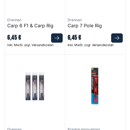
Drennan
Drennan
Carp 6 F1 & Carp Rig
Carp 7 Pole Rig
6
,
45
€
6
,
45
€
Inkl. MwSt. zzgl. Versandkosten
Inkl. MwSt. zzgl. Versandkosten
Diamond Crystal Big Bait Rig
F1 Maggot Pole Rigs
Drennan
Preston Innovations