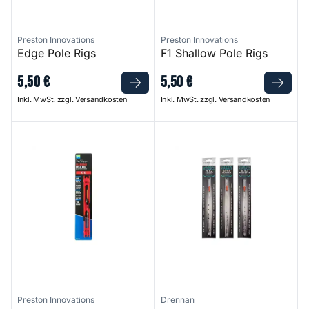
Preston Innovations
Preston Innovations
Edge Pole Rigs
F1 Shallow Pole Rigs
5
,
50
€
5
,
50
€
Inkl. MwSt. zzgl. Versandkosten
Inkl. MwSt. zzgl. Versandkosten
Diamond Pole Rigs
Margin Crystal Pole Rig - Ban
Preston Innovations
Drennan