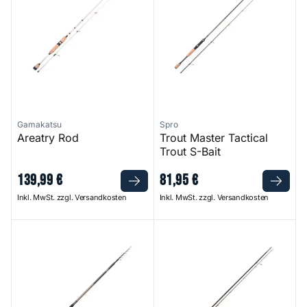
Gamakatsu
Spro
Areatry Rod
Trout Master Tactical
Trout S-Bait
139
,
99
€
81
,
95
€
Inkl. MwSt. zzgl. Versandkosten
Inkl. MwSt. zzgl. Versandkosten
Trout Master Tactical Trout Sbiro Tele - 3,30 m - 5 bis
Amago 67LML