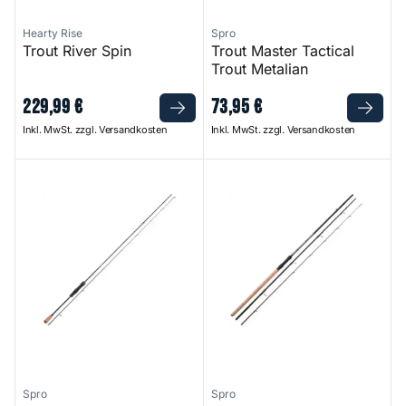
Hearty Rise
Spro
Trout River Spin
Trout Master Tactical
Trout Metalian
229
,
99
€
73
,
95
€
Inkl. MwSt. zzgl. Versandkosten
Inkl. MwSt. zzgl. Versandkosten
Trout Master NT Lite Influence
Trout Master Passion Trout Sb
Spro
Spro