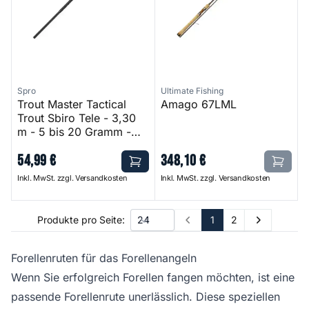
Spro
Ultimate Fishing
Trout Master Tactical
Amago 67LML
Trout Sbiro Tele - 3,30
m - 5 bis 20 Gramm -
3,30 m - 5 bis 20
54
,
99
€
348
,
10
€
Gramm
Inkl. MwSt. zzgl. Versandkosten
Inkl. MwSt. zzgl. Versandkosten
1
2
Produkte pro Seite:
Prev
Next
Forellenruten für das Forellenangeln
Wenn Sie erfolgreich Forellen fangen möchten, ist eine
passende Forellenrute unerlässlich. Diese speziellen