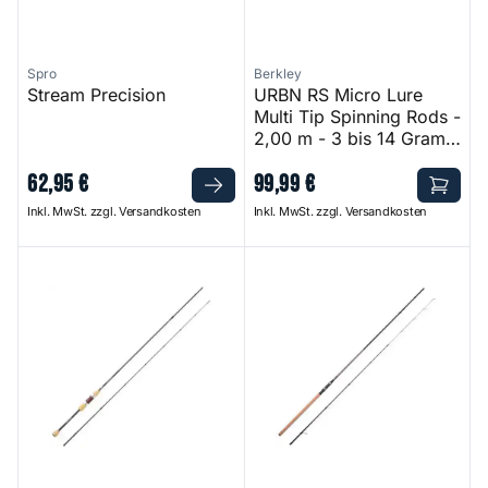
Spro
Berkley
Stream Precision
URBN RS Micro Lure
Multi Tip Spinning Rods -
2,00 m - 3 bis 14 Gramm
- 2,00 m - 3 bis 14
62
,
95
€
99
,
99
€
Gramm
Inkl. MwSt. zzgl. Versandkosten
Inkl. MwSt. zzgl. Versandkosten
Trout River Spin
Trout Master Tactical Trout M