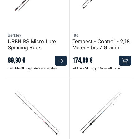
Berkley
Hto
URBN RS Micro Lure
Tempest - Control - 2,18
Spinning Rods
Meter - bis 7 Gramm
89
,
90
€
174
,
99
€
Inkl. MwSt. zzgl. Versandkosten
Inkl. MwSt. zzgl. Versandkosten
Rock'n Force II
Tempest - Edge - 1,72 Meter