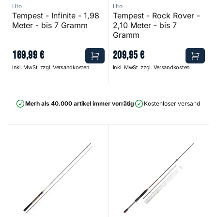
Hto
Hto
Tempest - Infinite - 1,98
Tempest - Rock Rover -
Meter - bis 7 Gramm
2,10 Meter - bis 7
Gramm
169
,
99
€
209
,
95
€
Inkl. MwSt. zzgl. Versandkosten
Inkl. MwSt. zzgl. Versandkosten
Merh als 40.000 artikel immer vorrätig
Kostenloser versand ab 75
Stream Precision
URBN RS Micro Lure Multi Tip