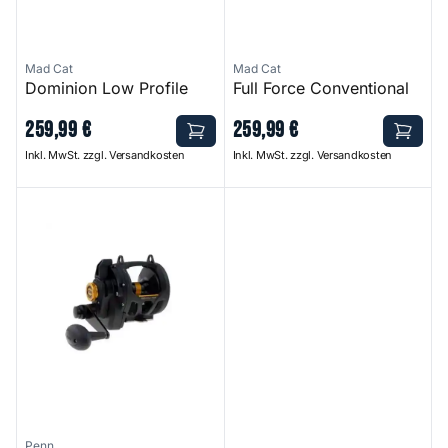
Mad Cat
Mad Cat
Dominion Low Profile
Full Force Conventional
259
,
99
€
259
,
99
€
Inkl. MwSt. zzgl. Versandkosten
Inkl. MwSt. zzgl. Versandkosten
Squall Lever Drag 2 Speed
Penn