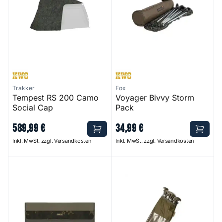
Trakker
Fox
Tempest RS 200 Camo
Voyager Bivvy Storm
Social Cap
Pack
589
,
99
€
34
,
99
€
Inkl. MwSt. zzgl. Versandkosten
Inkl. MwSt. zzgl. Versandkosten
Compac Brolly Wrap Dark Kamo
8-inch Peg Set