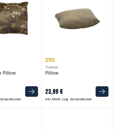
Trakker
 Pillow
Pillow
23
,
99
€
. Versandkosten
Inkl. MwSt. zzgl. Versandkosten
eason Sleeping Bag
Slimline Pillow