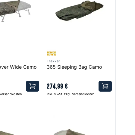
Trakker
over Wide Camo
365 Sleeping Bag Camo
274
,
99
€
. Versandkosten
Inkl. MwSt. zzgl. Versandkosten
+ Smooth Sleeping Bag
Big Snooze + Bed Cover