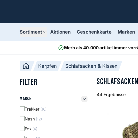
Sortiment
Aktionen
Geschenkkarte
Marken
Merh als 40.000 artikel immer vorr
Karpfen
Schlafsacken & Kissen
Schlafsacken
Filter
44 Ergebnisse
Marke
Marke
filter button
SP C Tech Pillow
Trakker
(16)
Nash
(12)
Fox
(4)