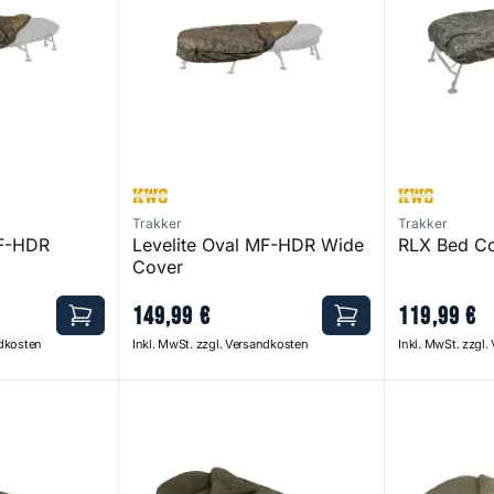
Trakker
Trakker
MF-HDR
Levelite Oval MF-HDR Wide
RLX Bed C
Cover
149
,
99
€
119
,
99
€
ndkosten
Inkl. MwSt. zzgl. Versandkosten
Inkl. MwSt. zzgl
Big Snooze + Compact
Big Snooze 