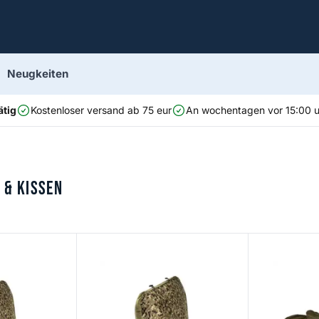
Neugkeiten
ätig
Kostenloser versand ab 75 eur
An wochentagen vor 15:00 uh
 & Kissen
SP C Tech Pillow Wide
EOS1 Sleepi