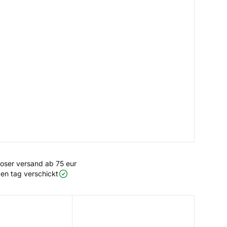
loser versand ab 75 eur
en tag verschickt
illow
Pillow