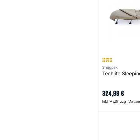
Snugpak
Techlite Sleepi
324
,
99
€
Inkl. MwSt. zzgl. Versa
Levelite Oval MF