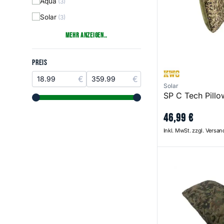
Aqua
(3)
Solar
(3)
Mehr anzeigen..
Preis
PREIS
Solar
SP C Tech Pillo
range slider button
range slider button
46
,
99
€
Inkl. MwSt. zzgl. Versa
Large Camo Pill