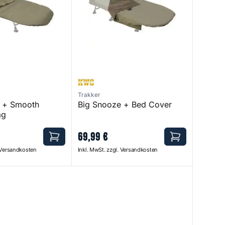
Trakker
e + Smooth
Big Snooze + Bed Cover
ag
69
,
99
€
. Versandkosten
Inkl. MwSt. zzgl. Versandkosten