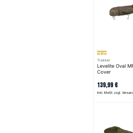
Trakker
Levelite Oval 
Cover
139
,
99
€
Inkl. MwSt. zzgl. Versa
Big Snooze +