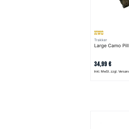
Trakker
Large Camo Pil
34
,
99
€
Inkl. MwSt. zzgl. Versa
Snugpak Sleeping