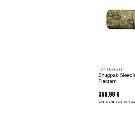
Fortis Eyewear
Snugpak Sleepi
Flectarn
359
,
99
€
Inkl. MwSt. zzgl. Versa
Techlite Sleeping