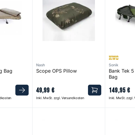
Nash
Sonik
ng Bag
Scope OPS Pillow
Bank Tek 5
Bag
49
,
99
€
149
,
95
€
ndkosten
Inkl. MwSt. zzgl. Versandkosten
Inkl. MwSt. zzgl
-HDR Cover
Levelite Oval MF-HDR Wide Cover
RLX Bed Co