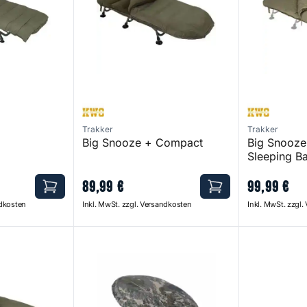
Trakker
Trakker
Big Snooze + Compact
Big Snooz
Sleeping B
89
,
99
€
99
,
99
€
ndkosten
Inkl. MwSt. zzgl. Versandkosten
Inkl. MwSt. zzgl
 Bag
Indulgence Moon Chair Waterproof Cover