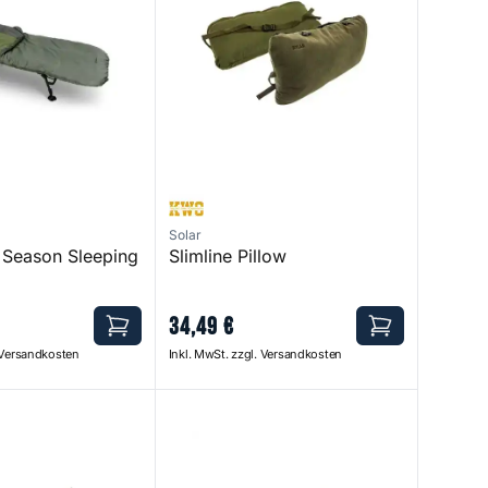
Solar
 Season Sleeping
Slimline Pillow
34
,
49
€
. Versandkosten
Inkl. MwSt. zzgl. Versandkosten
ver Wide Camo
365 Sleeping Bag Camo