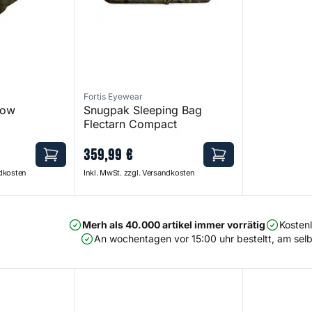
Fortis Eyewear
low
Snugpak Sleeping Bag
Flectarn Compact
359
,
99
€
ndkosten
Inkl. MwSt. zzgl. Versandkosten
Merh als 40.000 artikel immer vorrätig
Kosten
An wochentagen vor 15:00 uhr besteltt, am selb
 Bag Flectarn
Hot Water Bottle
Thermakore P