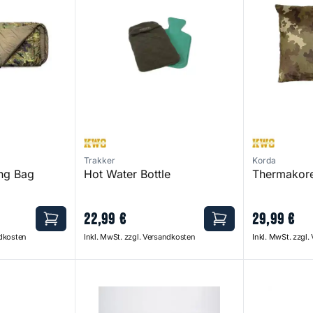
Trakker
Korda
ng Bag
Hot Water Bottle
Thermakore
22
,
99
€
29
,
99
€
ndkosten
Inkl. MwSt. zzgl. Versandkosten
Inkl. MwSt. zzgl
 Bag
Scope OPS Pillow
Bank Tek 5 S