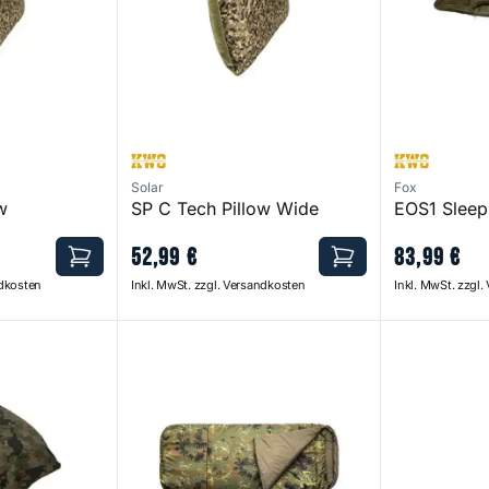
Solar
Fox
w
SP C Tech Pillow Wide
EOS1 Sleep
52
,
99
€
83
,
99
€
ndkosten
Inkl. MwSt. zzgl. Versandkosten
Inkl. MwSt. zzgl
ow
Snugpak Sleeping Bag Flectarn Compact