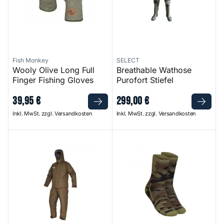
Fish Monkey
SELECT
Wooly Olive Long Full
Breathable Wathose
Finger Fishing Gloves
Purofort Stiefel
39
,
95
€
299
,
00
€
Inkl. MwSt. zzgl. Versandkosten
Inkl. MwSt. zzgl. Versandkosten
Allround Thermal Suit
Kore Camouflage Waterproof