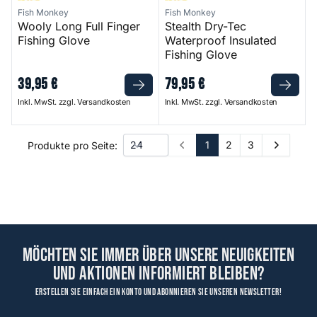
Fish Monkey
Fish Monkey
Wooly Long Full Finger
Stealth Dry-Tec
Fishing Glove
Waterproof Insulated
Fishing Glove
39
,
95
€
79
,
95
€
Inkl. MwSt. zzgl. Versandkosten
Inkl. MwSt. zzgl. Versandkosten
1
2
3
Produkte pro Seite:
Prev
Next
Möchten Sie immer über unsere Neuigkeiten
und Aktionen informiert bleiben?
Erstellen Sie einfach ein Konto und abonnieren Sie unseren Newsletter!