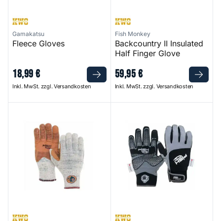
Gamakatsu
Fish Monkey
Fleece Gloves
Backcountry II Insulated
Half Finger Glove
18
,
99
€
59
,
95
€
Inkl. MwSt. zzgl. Versandkosten
Inkl. MwSt. zzgl. Versandkosten
Wooly Long Full Finger Fishing Glove
Stealth Dry-Tec Waterproof In