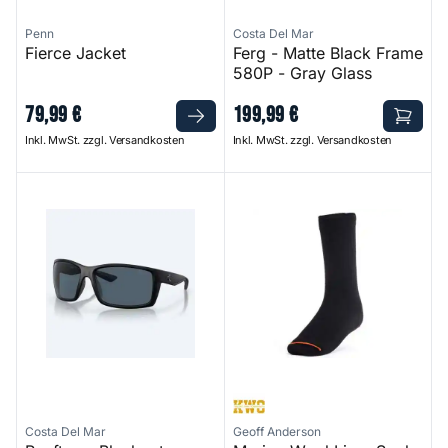
Penn
Costa Del Mar
Fierce Jacket
Ferg - Matte Black Frame
580P - Gray Glass
79
,
99
€
199
,
99
€
Inkl. MwSt. zzgl. Versandkosten
Inkl. MwSt. zzgl. Versandkosten
Reefton - Blackout Frame 580P
Merino Wool Liner Socks
Costa Del Mar
Geoff Anderson