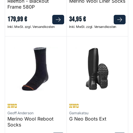
Reefton - Blackout
Merino Wool Liner Socks
Frame 580P
179
,
99
€
34
,
95
€
Inkl. MwSt. zzgl. Versandkosten
Inkl. MwSt. zzgl. Versandkosten
Merino Wool Reboot Socks
G Neo Boots Ext
Geoff Anderson
Gamakatsu
Merino Wool Reboot
G Neo Boots Ext
Socks