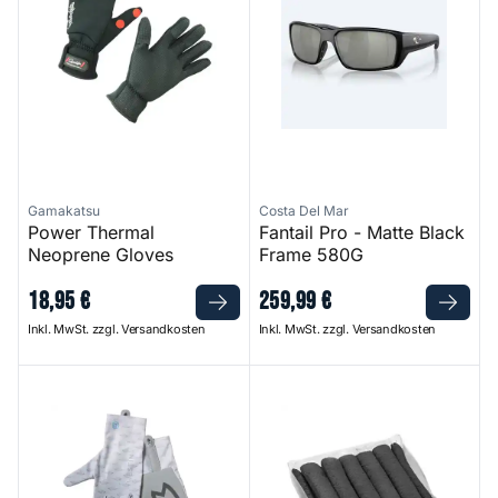
Gamakatsu
Costa Del Mar
Power Thermal
Fantail Pro - Matte Black
Neoprene Gloves
Frame 580G
18
,
95
€
259
,
99
€
Inkl. MwSt. zzgl. Versandkosten
Inkl. MwSt. zzgl. Versandkosten
Solar UPF Gloves
C-Tec Solid Fuel Sticks