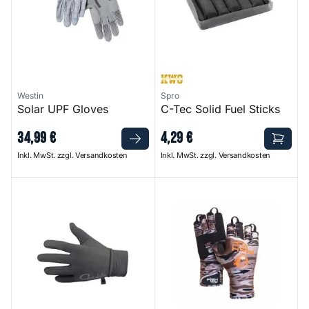
Westin
Spro
Solar UPF Gloves
C-Tec Solid Fuel Sticks
34
,
99
€
4
,
29
€
Inkl. MwSt. zzgl. Versandkosten
Inkl. MwSt. zzgl. Versandkosten
Fleece Gloves
Backcountry II Insulated Half