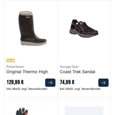
Original Thermo High
Coast Trek Sandal
Powerboots
Savage Gear
Original Thermo High
Coast Trek Sandal
129
,
99
€
74
,
99
€
Inkl. MwSt. zzgl. Versandkosten
Inkl. MwSt. zzgl. Versandkosten
Power Thermal Neoprene Gloves
Fantail Pro - Matte Black Fr