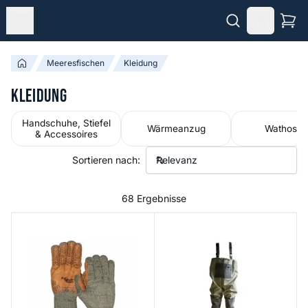
Meeresfischen
Kleidung
Kleidung
Handschuhe, Stiefel
Wärmeanzug
Wathosen
& Accessoires
Sortieren nach:
68 Ergebnisse
Wooly Olive Long Full Finger Fishing Gloves
Breathable Wathose Purofort S