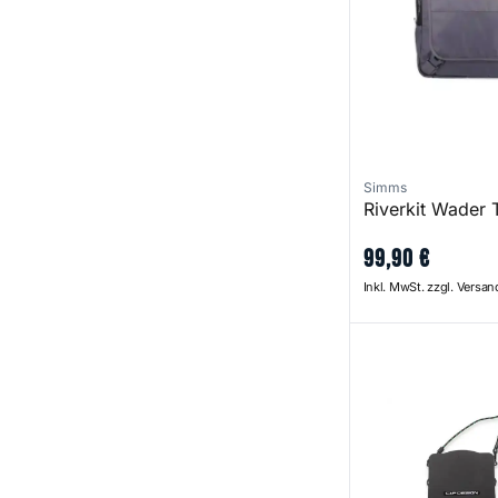
Simms
Riverkit Wader 
99
,
90
€
Inkl. MwSt. zzgl. Versa
Universal System 