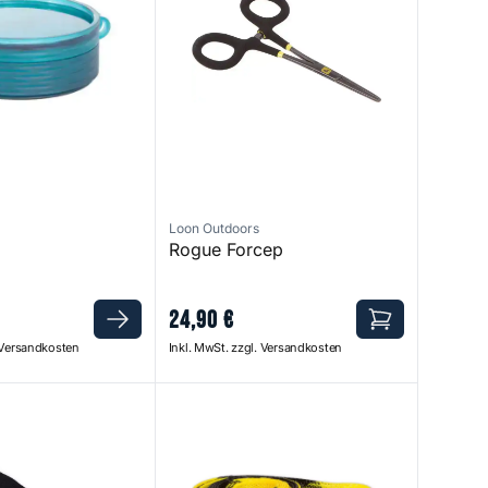
Loon Outdoors
Rogue Forcep
24
,
90
€
. Versandkosten
Inkl. MwSt. zzgl. Versandkosten
Rod Wraps Combo
Quickdraw Rod Sleeves