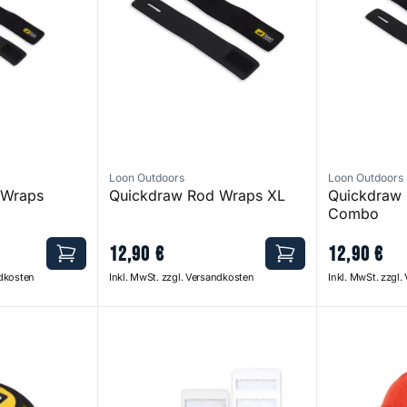
Loon Outdoors
Loon Outdoors
 Wraps
Quickdraw Rod Wraps XL
Quickdraw
Combo
12
,
90
€
12
,
90
€
ndkosten
Inkl. MwSt. zzgl. Versandkosten
Inkl. MwSt. zzgl
Case
Saltwater System Foam_Bonefish | Large
Big Sky Woo