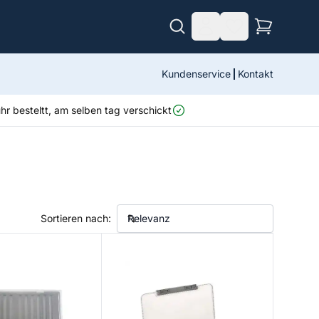
Kundenservice
Kontakt
r besteltt, am selben tag verschickt
Sortieren nach:
Box large
1007 Slim Fly Box