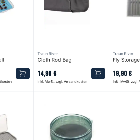
Traun River
Traun River
ll
Cloth Rod Bag
Fly Storage
14
,
90
€
19
,
90
€
ndkosten
Inkl. MwSt. zzgl. Versandkosten
Inkl. MwSt. zzgl
x
Shallow MagPad Fly Puck