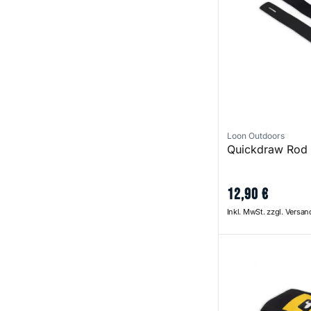
Loon Outdoors
Quickdraw Rod
12
,
90
€
Inkl. MwSt. zzgl. Versa
Quickdraw Reel 