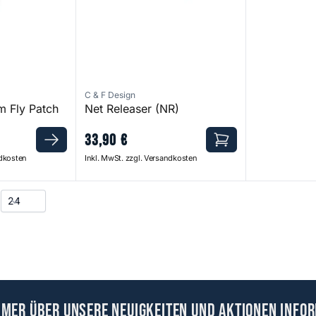
C & F Design
m Fly Patch
Net Releaser (NR)
33
,
90
€
ndkosten
Inkl. MwSt. zzgl. Versandkosten
mmer über unsere Neuigkeiten und Aktionen infor