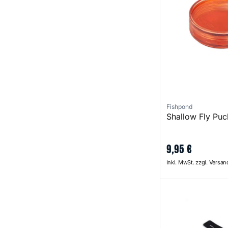
Fishpond
Shallow Fly Pu
9
,
95
€
Inkl. MwSt. zzgl. Versa
Quickdraw Rod W