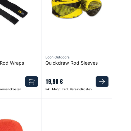
Loon Outdoors
 Rod Wraps
Quickdraw Rod Sleeves
19
,
90
€
. Versandkosten
Inkl. MwSt. zzgl. Versandkosten
l Beanie Simms Orange
Cam Strap 2-pack Black