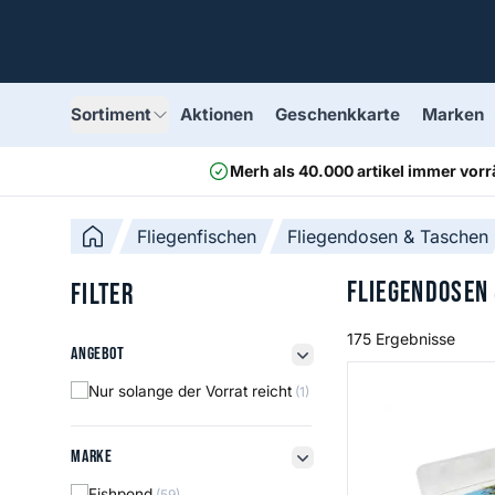
Sortiment
Aktionen
Geschenkkarte
Marken
Merh als 40.000 artikel immer vorr
Fliegenfischen
Fliegendosen & Taschen
Fliegendosen
Filter
175 Ergebnisse
Angebot
Angebot
filter button
Nymph Box Small
Nur solange der Vorrat reicht
(1)
Marke
Marke
filter button
Fishpond
(59)