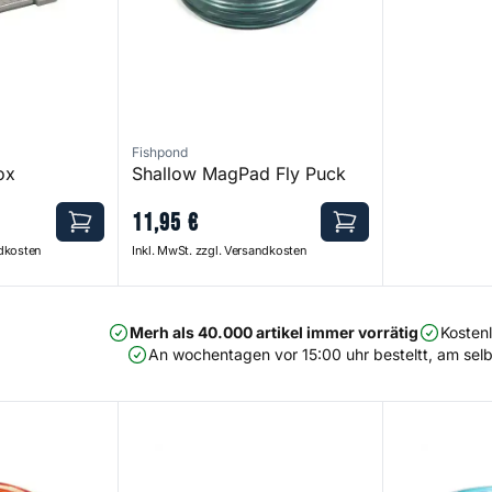
Fishpond
ox
Shallow MagPad Fly Puck
11
,
95
€
ndkosten
Inkl. MwSt. zzgl. Versandkosten
Merh als 40.000 artikel immer vorrätig
Kosten
An wochentagen vor 15:00 uhr besteltt, am selb
- Ember
Predator Fly Puck- Smoke Grey
Fly Puck