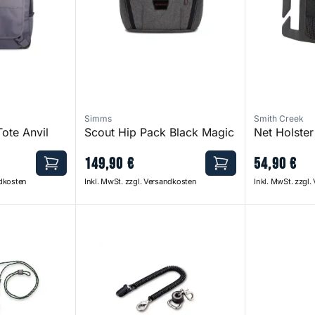
Simms
Smith Creek
Tote Anvil
Scout Hip Pack Black Magic
Net Holster
149
,
90
€
54
,
90
€
ndkosten
Inkl. MwSt. zzgl. Versandkosten
Inkl. MwSt. zzgl
Fly Patch
Net Releaser (NR)