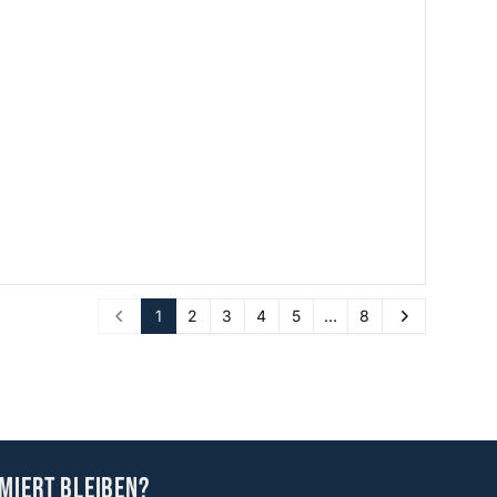
1
2
3
4
5
…
8
Prev
Next
miert bleiben?