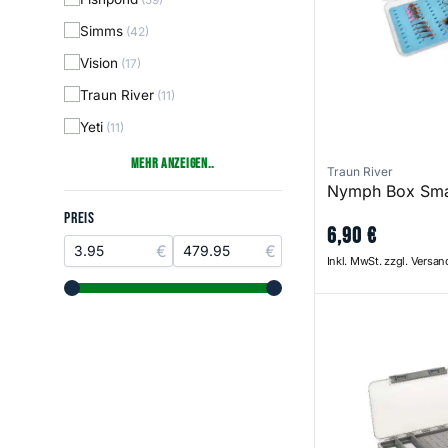
Simms
(42)
Vision
(17)
Traun River
(11)
Yeti
(11)
Mehr anzeigen..
Traun River
Nymph Box Sma
Preis
PREIS
6
,
90
€
Inkl. MwSt. zzgl. Versa
range slider button
range slider button
1050 Slim Fly Bo