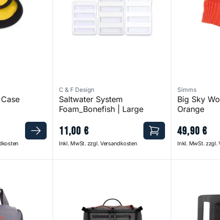
C & F Design
Simms
 Case
Saltwater System
Big Sky Wo
Foam_Bonefish | Large
Orange
11
,
00
€
49
,
90
€
ndkosten
Inkl. MwSt. zzgl. Versandkosten
Inkl. MwSt. zzgl
te Anvil
Scout Hip Pack Black Magic
Net Holster