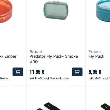
Fishpond
Fishpond
ck- Ember
Predator Fly Puck- Smoke
Fly Puck
Grey
11
,
95
€
9
,
95
€
ndkosten
Inkl. MwSt. zzgl. Versandkosten
Inkl. MwSt. zzgl
raps
Quickdraw Rod Wraps XL
Quickdraw 