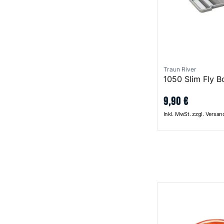
Traun River
1050 Slim Fly B
9
,
90
€
Inkl. MwSt. zzgl. Versa
Shallow Fly Puck