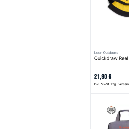
Loon Outdoors
Quickdraw Reel
21
,
90
€
Inkl. MwSt. zzgl. Versa
Riverkit Wader To