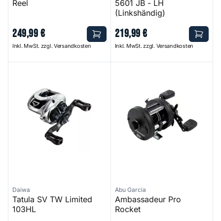
Reel
5601 JB - LH
(Linkshändig)
249
,
99
€
219
,
99
€
Inkl. MwSt. zzgl. Versandkosten
Inkl. MwSt. zzgl. Versandkosten
Tatula SV TW Limited 103HL
Ambassadeur Pro Rocket
Daiwa
Abu Garcia
Tatula SV TW Limited
Ambassadeur Pro
103HL
Rocket