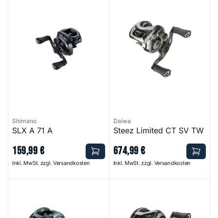
SLX A 71 A
Steez Limited CT SV TW
Shimano
Daiwa
SLX A 71 A
Steez Limited CT SV TW
159
,
99
€
674
,
99
€
Inkl. MwSt. zzgl. Versandkosten
Inkl. MwSt. zzgl. Versandkosten
Tatula SV TW
Steez SV TW