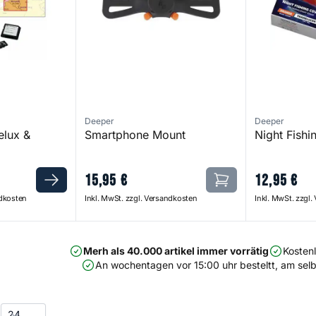
Deeper
Deeper
elux &
Smartphone Mount
Night Fishi
15
,
95
€
12
,
95
€
ndkosten
Inkl. MwSt. zzgl. Versandkosten
Inkl. MwSt. zzgl
Merh als 40.000 artikel immer vorrätig
Kosten
An wochentagen vor 15:00 uhr besteltt, am selb