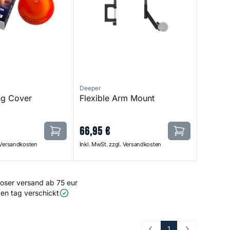
Deeper
ng Cover
Flexible Arm Mount
66
,
95
€
. Versandkosten
Inkl. MwSt. zzgl. Versandkosten
loser versand ab 75 eur
en tag verschickt
1