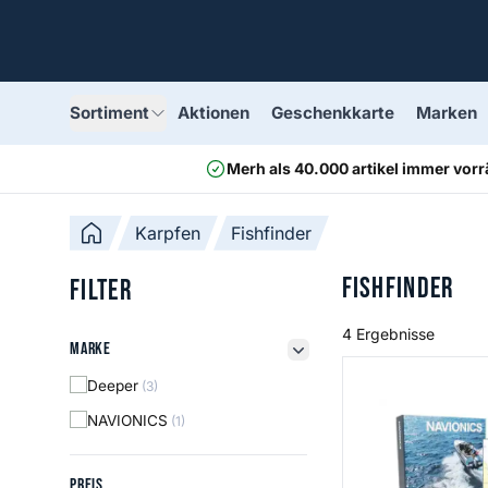
Sortiment
Aktionen
Geschenkkarte
Marken
Merh als 40.000 artikel immer vorr
Karpfen
Fishfinder
Fishfinder
Filter
4 Ergebnisse
Marke
Marke
filter button
Navionics+ Bene
Deeper
(3)
NAVIONICS
(1)
Preis
PREIS