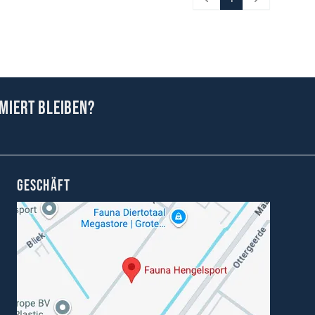
Prev
Next
miert bleiben?
GESCHÄFT