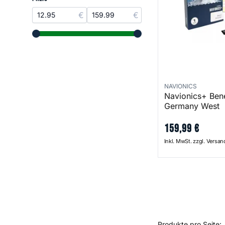
range slider button
range slider button
NAVIONICS
Navionics+ Ben
Germany West
159
,
99
€
Inkl. MwSt. zzgl. Versa
Produkte pro Seite: