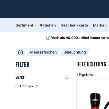
Sortiment
Aktionen
Geschenkkarte
Marken
Merh als 40.000 artikel immer vorr
Meeresfischen
Beleuchtung
Beleuchtung
Filter
1 Ergebnisse
Marke
Marke
filter button
UV Torch
Tronixpro
(1)