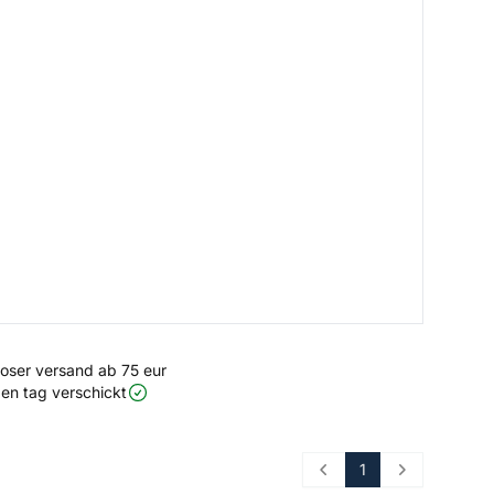
loser versand ab 75 eur
en tag verschickt
1
Prev
Next