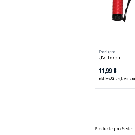
Tronixpro
UV Torch
11
,
99
€
Inkl. MwSt. zzgl. Versa
Produkte pro Seite: