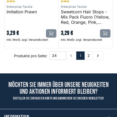
Enterprise Tackle
Enterprise Tackle
Imitation Prawn
Sweetcorn Hair Stops -
Mix Pack Fluoro (Yellow,
Red, Orange, Pink,
Green ) - Mix Pack
3
,
29
€
3
,
29
€
Fluoro (Yellow, Red,
Orange, Pink, Green )
Inkl. MwSt. zzgl. Versandkosten
Inkl. MwSt. zzgl. Versandkosten
1
2
Produkte pro Seite:
Prev
Next
Möchten Sie immer über unsere Neuigkeiten
und Aktionen informiert bleiben?
Erstellen Sie einfach ein Konto und abonnieren Sie unseren Newsletter!