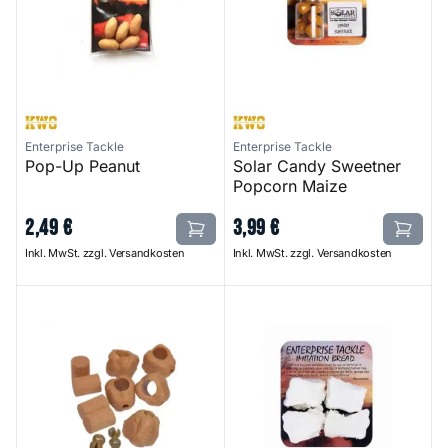
Enterprise Tackle
Enterprise Tackle
Pop-Up Peanut
Solar Candy Sweetner
Popcorn Maize
2
,
49
€
3
,
99
€
Inkl. MwSt. zzgl. Versandkosten
Inkl. MwSt. zzgl. Versandkosten
Imitation Dog Biscuit
Imitation Bread