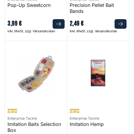
Pop-Up Sweetcorn
Precision Pellet Bait
Bands
3
,
99
€
2
,
49
€
Inkl. MwSt. zzgl. Versandkosten
Inkl. MwSt. zzgl. Versandkosten
Imitation Baits Selection Box
Imitation Hemp
Enterprise Tackle
Enterprise Tackle
Imitation Baits Selection
Imitation Hemp
Box