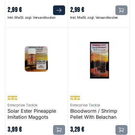
2
,
99
€
2
,
99
€
Inkl. MwSt. zzgl. Versandkosten
Inkl. MwSt. zzgl. Versandkosten
Solar Ester Pineapple Imitation Maggots
Bloodworm / Shrimp Pellet W
Enterprise Tackle
Enterprise Tackle
Solar Ester Pineapple
Bloodworm / Shrimp
Imitation Maggots
Pellet With Belachan
3
,
99
€
3
,
29
€