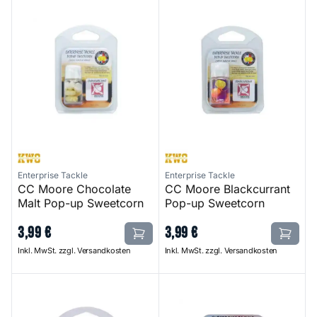
CC Moore Chocolate Malt Pop-up Sweetcorn
CC Moore Blackcurrant Pop-
Enterprise Tackle
Enterprise Tackle
CC Moore Chocolate
CC Moore Blackcurrant
Malt Pop-up Sweetcorn
Pop-up Sweetcorn
3
,
99
€
3
,
99
€
Inkl. MwSt. zzgl. Versandkosten
Inkl. MwSt. zzgl. Versandkosten
CC Moore Salmon Pop-up Sweetcorn
Solar Squid & Octopus Pop-