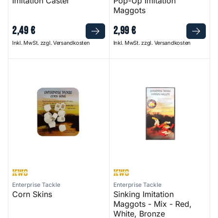
Imitation Caster
Pop-Up Imitation
Maggots
2
,
49
€
2
,
99
€
Inkl. MwSt. zzgl. Versandkosten
Inkl. MwSt. zzgl. Versandkosten
Corn Skins
Sinking Imitation Maggots - M
Enterprise Tackle
Enterprise Tackle
Corn Skins
Sinking Imitation
Maggots - Mix - Red,
White, Bronze