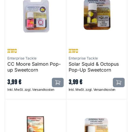
Enterprise Tackle
Enterprise Tackle
CC Moore Salmon Pop-
Solar Squid & Octopus
up Sweetcorn
Pop-Up Sweetcorn
3
,
99
€
3
,
99
€
Inkl. MwSt. zzgl. Versandkosten
Inkl. MwSt. zzgl. Versandkosten
Pop-Up Peanut
Solar Candy Sweetner Popco