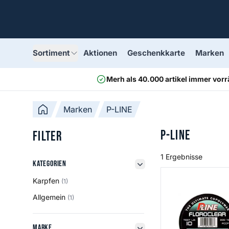
Sortiment
Aktionen
Geschenkkarte
Marken
Merh als 40.000 artikel immer vorr
Marken
P-LINE
P-LINE
Filter
1 Ergebnisse
Kategorien
Kategorien
filter button
Floroclear
Karpfen
(1)
Allgemein
(1)
Marke
Marke