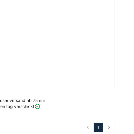
loser versand ab 75 eur
en tag verschickt
1
Prev
Next