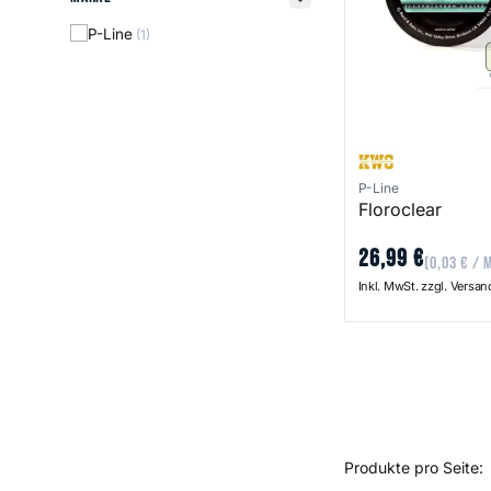
filter button
P-Line
(1)
P-Line
Floroclear
26
,
99
€
(
0
,
03
€
/ 
Inkl. MwSt. zzgl. Versa
Produkte pro Seite: