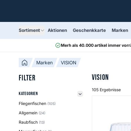
Sortiment
Aktionen
Geschenkkarte
Marken
Merh als 40.000 artikel immer vorr
Marken
VISION
VISION
Filter
105 Ergebnisse
Kategorien
Kategorien
filter button
Aqua Fly Box
Fliegenfischen
(105)
Allgemein
(24)
Raubfisch
(13)