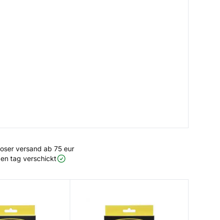
loser versand ab 75 eur
en tag verschickt
Line
Hero Coast 95 Fly Line