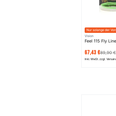
Nur solange der Vorr
Vision
Feel 115 Fly Lin
67
,
43
€
89
,
90
Inkl. MwSt. zzgl. Versa
Fit Straight Cut F