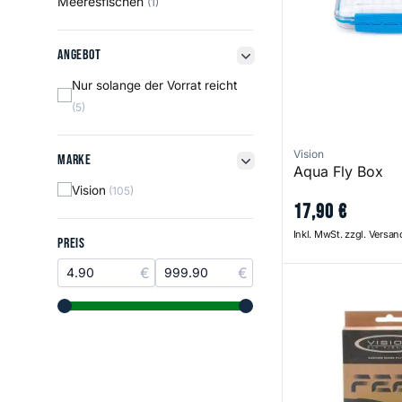
Meeresfischen
(1)
Angebot
Angebot
filter button
Nur solange der Vorrat reicht
(5)
Vision
Marke
Marke
filter button
Aqua Fly Box
Vision
(105)
17
,
90
€
Inkl. MwSt. zzgl. Versa
Preis
PREIS
Feel 115 Fly Line
range slider button
range slider button