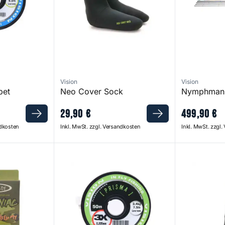
Vision
Vision
pet
Neo Cover Sock
Nymphmani
29
,
90
€
499
,
90
€
ndkosten
Inkl. MwSt. zzgl. Versandkosten
Inkl. MwSt. zzgl
ne
Prisma Fluorocarbon Tippet
Rio Vanda S