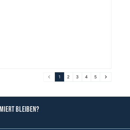
1
2
3
4
5
Prev
Next
miert bleiben?