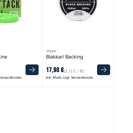
Vision
Line
Blakkari Backing
17
,
90
€
(
0
,
12
€
/ m)
. Versandkosten
Inkl. MwSt. zzgl. Versandkosten