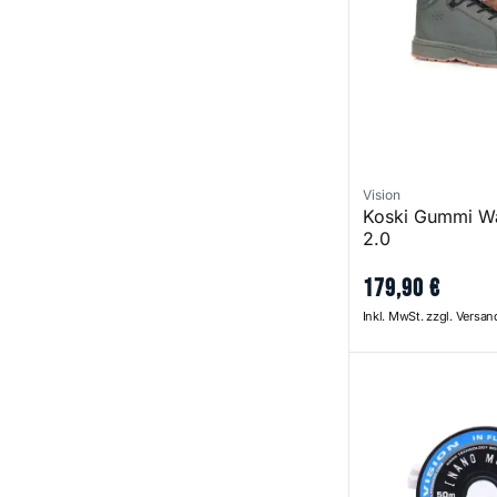
Vision
Koski Gummi W
2.0
179
,
90
€
Inkl. MwSt. zzgl. Versa
Nano Mono Tippe