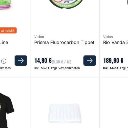
at reicht
Vision
Vision
Line
Prisma Fluorocarbon Tippet
Rio Vanda
14
,
90
€
189
,
90
€
€
(
0
,
30
€
/ m)
ndkosten
Inkl. MwSt. zzgl. Versandkosten
Inkl. MwSt. zzgl
ck
Slim Fly Box