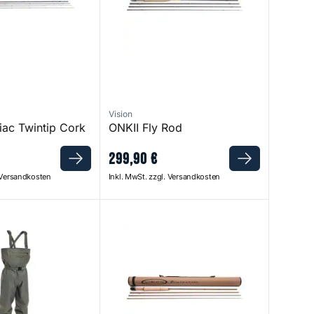
Vision
ac Twintip Cork
ONKII Fly Rod
299
,
90
€
. Versandkosten
Inkl. MwSt. zzgl. Versandkosten
TKFT Wader
Rivermaniac Medium Fly Rod