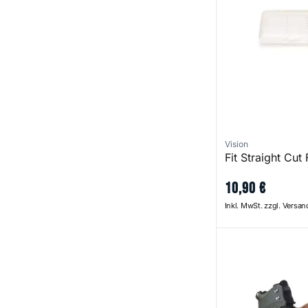
Vision
Fit Straight Cut
10
,
90
€
Inkl. MwSt. zzgl. Versa
Koski Gummi Wad