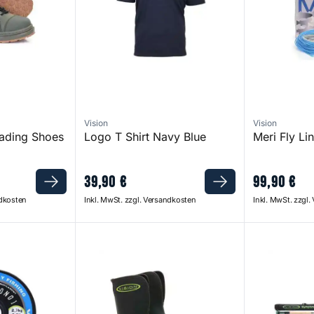
Vision
Vision
ading Shoes
Logo T Shirt Navy Blue
Meri Fly Li
39
,
90
€
99
,
90
€
ndkosten
Inkl. MwSt. zzgl. Versandkosten
Inkl. MwSt. zzgl
t
Neo Cover Sock
Nymphmaniac