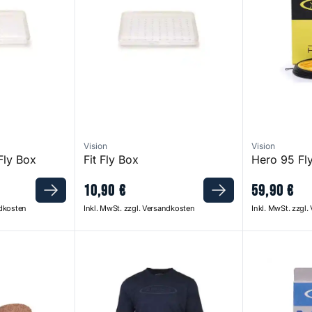
Vision
Vision
 Fly Box
Fit Fly Box
Hero 95 Fly
10
,
90
€
59
,
90
€
ndkosten
Inkl. MwSt. zzgl. Versandkosten
Inkl. MwSt. zzgl
ing Shoes 2.0
Logo T Shirt Navy Blue
Meri Fly Line