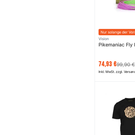
Nur solange der Vorr
Vision
Pikemaniac Fly 
74
,
93
€
99
,
90
Inkl. MwSt. zzgl. Versa
Since T-Shirt Bla