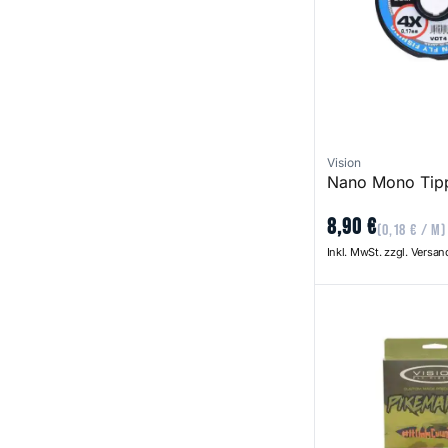
Vision
Nano Mono Tip
8
,
90
€
(
0
,
18
€
/ m)
Inkl. MwSt. zzgl. Versa
Pikemaniac Fly Li