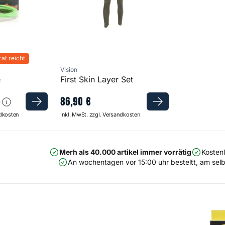
at reicht
Vision
e
First Skin Layer Set
86
,
90
€
€
ndkosten
Inkl. MwSt. zzgl. Versandkosten
Merh als 40.000 artikel immer vorrätig
Kosten
An wochentagen vor 15:00 uhr besteltt, am selb
ly Box
Fit Fly Box
Hero 95 Fly 