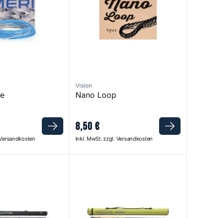
Vision
ne
Nano Loop
8
,
50
€
. Versandkosten
Inkl. MwSt. zzgl. Versandkosten
 Twintip Cork
ONKII Fly Rod