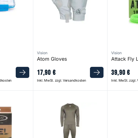
Vision
Vision
Atom Gloves
Attack Fly 
17
,
90
€
39
,
90
€
ndkosten
Inkl. MwSt. zzgl. Versandkosten
Inkl. MwSt. zzgl
First Skin Layer Set