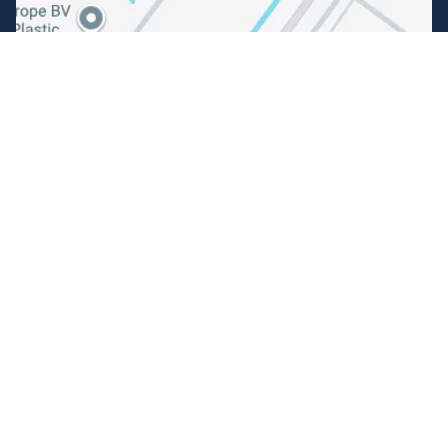
Folgen Sie uns
Facebook
Instagram
Einfache Bezahlung
Können wir Ihnen helfen?
+31 (0) 162-513308
info@angelsportfauna.de