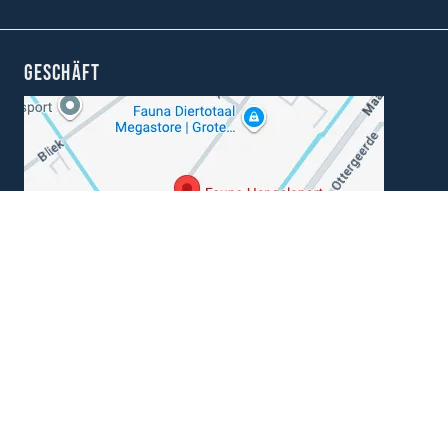
GESCHÄFT
Können wir Ihnen helfen?
+31 (0) 162-513308
info@angelsportfauna.de