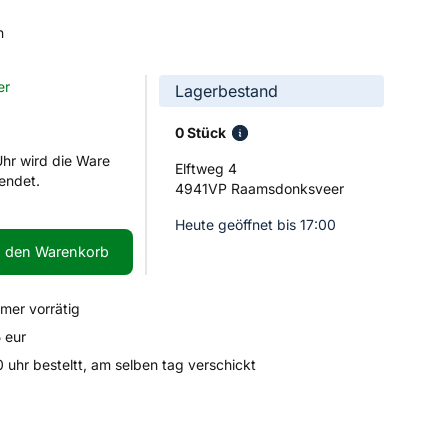
n
er
Lagerbestand
0 Stück
Uhr wird die Ware
Elftweg 4
endet.
4941VP Raamsdonksveer
Heute geöffnet bis 17:00
n den Warenkorb
mmer vorrätig
 eur
uhr besteltt, am selben tag verschickt