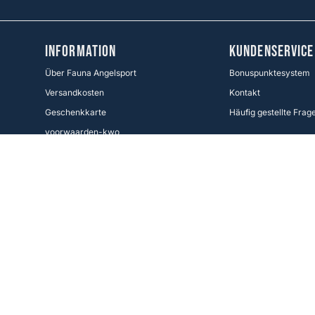
Information
KUNDENSERVICE
Über Fauna Angelsport
Bonuspunktesystem
Versandkosten
Kontakt
Geschenkkarte
Häufig gestellte Frag
voorwaarden-kwo
Zahlungsarten
Widerrufsbelehrung
Cookie Policy
Folgen Sie uns
Facebook
Instagram