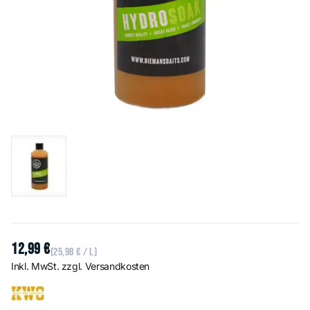
12
,
99
€
(
25
,
98
€
/ l)
Inkl. MwSt. zzgl. Versandkosten