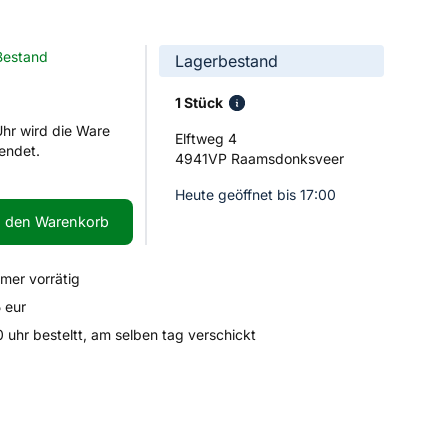
Bestand
Lagerbestand
1 Stück
Uhr wird die Ware
Elftweg 4
endet.
4941VP Raamsdonksveer
Heute geöffnet bis 17:00
n den Warenkorb
mmer vorrätig
 eur
uhr besteltt, am selben tag verschickt