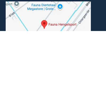
Können wir Ihnen helfen?
+31 (0) 162-513308
info@angelsportfauna.de
Geschäftsbedingungen
|
Impressum
|
Datenschutzerklärung
© 2026
Fauna Angelsport