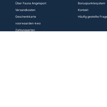
Über Fauna Angelsport
Bonuspunktesystem
Versandkosten
Kontakt
Geschenkkarte
Häufig gestellte Frag
voorwaarden-kwo
Zahlungsarten
Widerrufsbelehrung
Cookie Policy
Folgen Sie uns
Facebook
Instagram
Fauna Angelsport,
der größte Angelbedarf-Fachhandel de