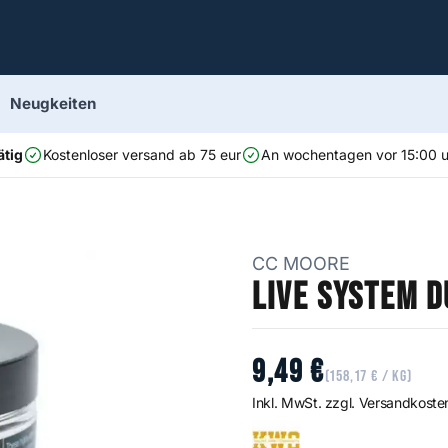
Neugkeiten
ätig
Kostenloser versand ab 75 eur
An wochentagen vor 15:00 uh
CC MOORE
Live System 
9
,
49
€
(
158
,
17
€
/ kg)
Inkl. MwSt. zzgl. Versandkoste