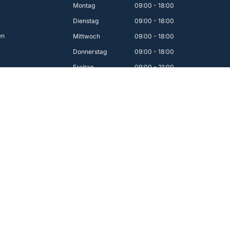
Montag
09:00 - 18:00
Dienstag
09:00 - 18:00
en
Mittwoch
09:00 - 18:00
Donnerstag
09:00 - 18:00
Freitag
09:00 - 21:00
Samstag
09:00 - 17:00
Sonntag
12:00 - 16:00
Einfache Bezahlung
Allgemeine 
r Niederlande!