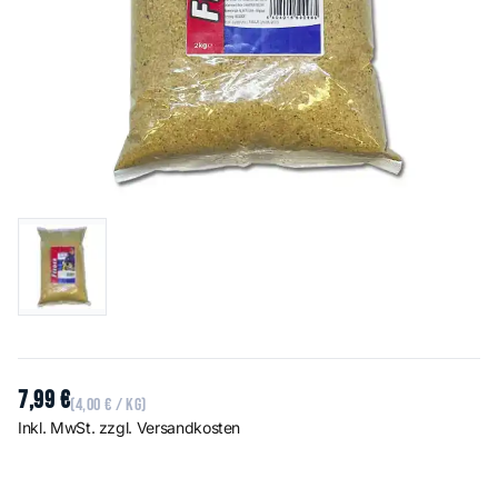
7
,
99
€
(
4
,
00
€
/ kg)
Inkl. MwSt. zzgl. Versandkosten