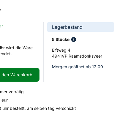
n
er
Lagerbestand
5 Stücke
Uhr wird die Ware
Elftweg 4
endet.
4941VP Raamsdonksveer
Morgen geöffnet ab 12:00
n den Warenkorb
mmer vorrätig
 eur
uhr besteltt, am selben tag verschickt