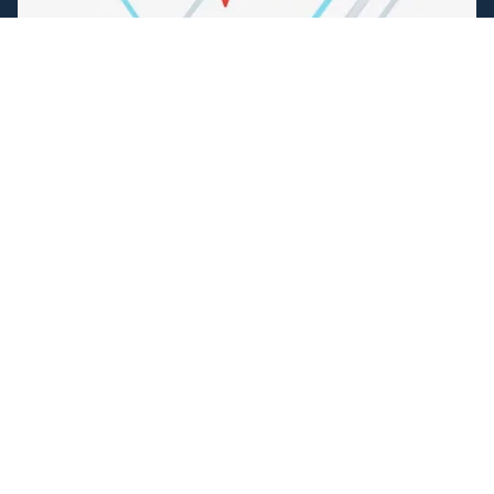
Folgen Sie uns
Facebook
Instagram
Einfache Bezahlung
Können wir Ihnen helfen?
+31 (0) 162-513308
info@angelsportfauna.de