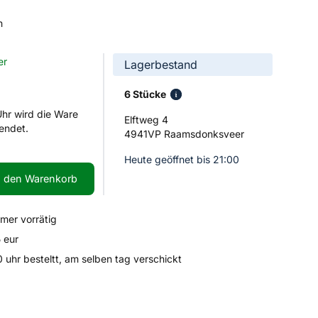
n
er
Lagerbestand
6 Stücke
Uhr wird die Ware
Elftweg 4
endet.
4941VP Raamsdonksveer
Heute geöffnet bis 21:00
n den Warenkorb
mmer vorrätig
 eur
uhr besteltt, am selben tag verschickt